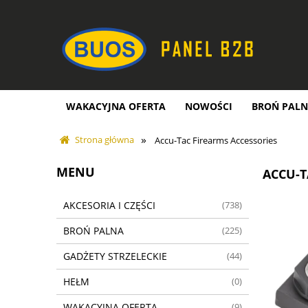
WAKACYJNA OFERTA
NOWOŚCI
BROŃ PAL
GADŻETY STRZELECKIE
»
- PL - / - EN -
Strona główna
Accu-Tac Firearms Accessories
MENU
ACCU-T
AKCESORIA I CZĘŚCI
(738)
BROŃ PALNA
(225)
GADŻETY STRZELECKIE
(44)
HEŁM
(0)
WAKACYJNA OFERTA
(9)