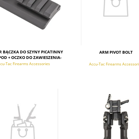
R BĄCZKA DO SZYNY PICATINNY
ARM PIVOT BOLT
POD + OCZKO DO ZAWIESZENIA-
ACCU-TAC
cu-Tac Firearms Accessories
Accu-Tac Firearms Accessor
ADOM O DOSTĘPNOŚCI