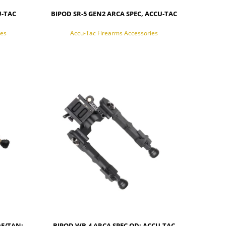
U-TAC
BIPOD SR-5 GEN2 ARCA SPEC, ACCU-TAC
ies
Accu-Tac Firearms Accessories
POWIADOM O DOSTĘPNOŚCI
DE/TAN;
BIPOD WB-4 ARCA SPEC QD; ACCU-TAC