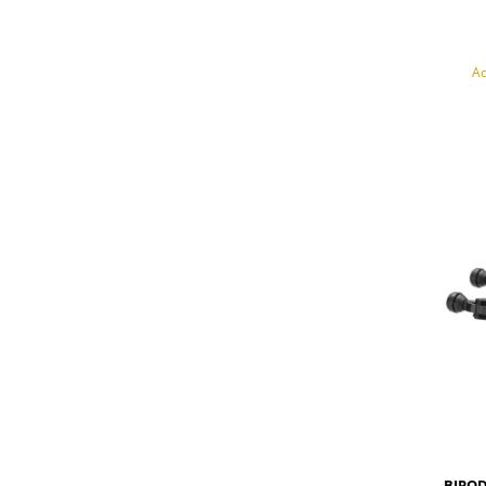
Ac
POWI
BIPOD