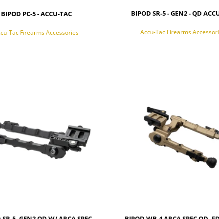
BIPOD SR-5 - GEN2 - QD ACC
BIPOD PC-5 - ACCU-TAC
Accu-Tac Firearms Accessor
cu-Tac Firearms Accessories
ADOM O DOSTĘPNOŚCI
 SR-5, GEN2 QD W/ ARCA SPEC
BIPOD WB-4 ARCA SPEC QD, F