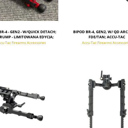
BR-4 - GEN2 - W/QUICK DETACH;
BIPOD BR-4, GEN2, W/ QD ARC
TRUMP - LIMITOWANA EDYCJA;
FDE/TAN; ACCU-TAC
ACCU-TAC
cu-Tac Firearms Accessories
Accu-Tac Firearms Accessor
ADOM O DOSTĘPNOŚCI
POWIADOM O DOSTĘPNOŚCI