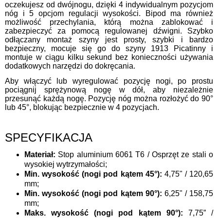
oczekujesz od dwójnogu, dzięki 4 indywidualnym pozycjom
nóg i 5 opcjom regulacji wysokości. Bipod ma również
możliwość przechylania, którą można zablokować i
zabezpieczyć za pomocą regulowanej dźwigni. Szybko
odłączany montaż szyny jest prosty, szybki i bardzo
bezpieczny, mocuje się go do szyny 1913 Picatinny i
montuje w ciągu kilku sekund bez konieczności używania
dodatkowych narzędzi do dokręcania.
Aby włączyć lub wyregulować pozycję nogi, po prostu
pociągnij sprężynową nogę w dół, aby niezależnie
przesunąć każdą nogę. Pozycję nóg można rozłożyć do 90°
lub 45°, blokując bezpiecznie w 4 pozycjach.
SPECYFIKACJA
Materiał:
Stop aluminium 6061 T6 / Osprzęt ze stali o
wysokiej wytrzymałości;
Min. wysokość (nogi pod kątem 45°):
4,75" / 120,65
mm;
Min. wysokość (nogi pod kątem 90°):
6,25" / 158,75
mm;
Maks. wysokość (nogi pod kątem 90°):
7,75” /