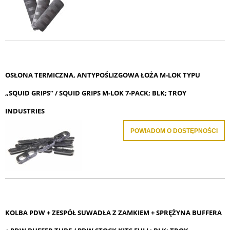
OSŁONA TERMICZNA, ANTYPOŚLIZGOWA ŁOŻA M-LOK TYPU
„SQUID GRIPS” / SQUID GRIPS M-LOK 7-PACK; BLK; TROY
INDUSTRIES
POWIADOM O DOSTĘPNOŚCI
KOLBA PDW + ZESPÓŁ SUWADŁA Z ZAMKIEM + SPRĘŻYNA BUFFERA