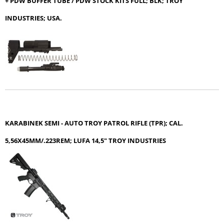
+ PDW BUFFER TUBE / PDW STOCK KITS FULL; BLK; TROY
INDUSTRIES; USA.
KARABINEK SEMI - AUTO TROY PATROL RIFLE (TPR); CAL.
5,56X45MM/.223REM; LUFA 14,5" TROY INDUSTRIES