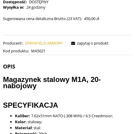
Dostępność:
DOSTĘPNY
Wysyłka w:
24 godziny
Sugerowana cena detaliczna Brutto (23 VAT):
450,00 zł
Producent:
SPRINFIELD ARMORY
zapytaj o produkt
Kod produktu:
MA5021
OPIS
Magazynek stalowy M1A, 20-
nabojowy
SPECYFIKACJA
Kaliber:
7.62x51mm NATO (.308 WIN) / 6.5 Creedmoor;
Kolor:
stalowy;
Materiał
: stal;
Pojemność:
20nb.