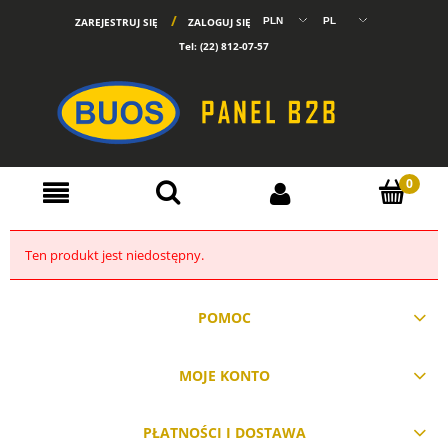
ZAREJESTRUJ SIĘ
ZALOGUJ SIĘ
Tel:
(22) 812-07-57
Ten produkt jest niedostępny.
POMOC
MOJE KONTO
PŁATNOŚCI I DOSTAWA