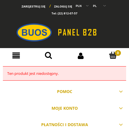
ZAREJESTRUJ SIĘ
ZALOGUJ SIĘ
Tel:
(22) 812-07-57
Ten produkt jest niedostępny.
POMOC
MOJE KONTO
PŁATNOŚCI I DOSTAWA